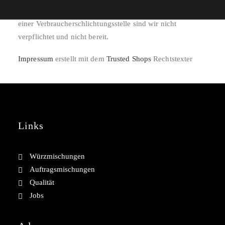
Zur Teilnahme an einem Streitbeilegungsverfahren vor
einer Verbraucherschlichtungsstelle sind wir nicht
verpflichtet und nicht bereit.
Impressum
erstellt mit dem
Trusted Shops
Rechtstexter
Links
Würzmischungen
Auftragsmischungen
Qualität
Jobs