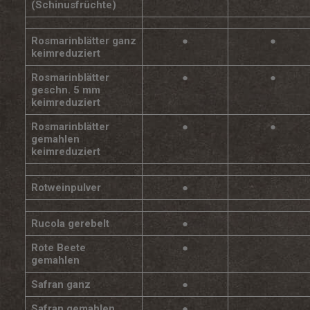
(Schinusfrüchte)
Rosmarinblätter ganz
●
●
keimreduziert
Rosmarinblätter
●
●
geschn. 5 mm
keimreduziert
Rosmarinblätter
●
●
gemahlen
keimreduziert
Rotweinpulver
●
Rucola gerebelt
●
Rote Beete
●
gemahlen
Safran ganz
●
Safran gemahlen
●