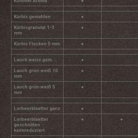
Kümmel Aroma
●
Kürbis gemahlen
●
Kürbisgranulat 1-3
●
mm
Kürbis Flocken 5 mm
●
Lauch weiss gem.
●
Lauch grün-weiß 10
●
mm
Lauch grün-weiß 5
●
mm
Lorbeerblaetter ganz
●
Lorbeerblaetter
●
●
geschnitten
keimreduziert