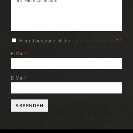
Hiermit bestätige ich die
Datenschutzerklärung
*
*
E-Mail
*
E-Mail
*
ABSENDEN