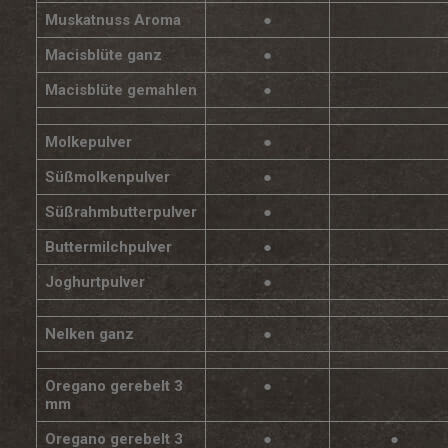
Muskatnuss Aroma
●
Macisblüte ganz
●
Macisblüte gemahlen
●
Molkepulver
●
Süßmolkenpulver
●
Süßrahmbutterpulver
●
Buttermilchpulver
●
Joghurtpulver
●
Nelken ganz
●
Oregano gerebelt 3
●
mm
Oregano gerebelt 3
●
●