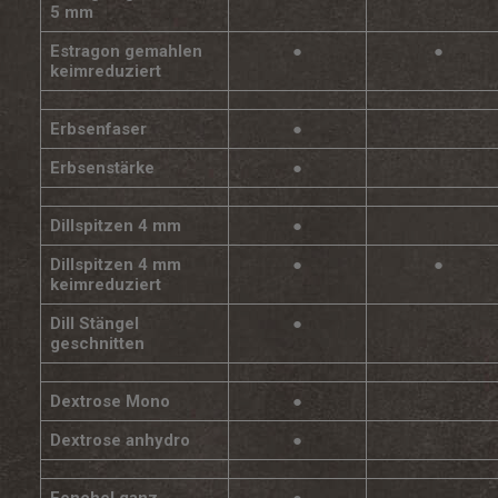
5 mm
Estragon gemahlen
●
●
keimreduziert
Erbsenfaser
●
Erbsenstärke
●
Dillspitzen 4 mm
●
Dillspitzen 4 mm
●
●
keimreduziert
Dill Stängel
●
geschnitten
Dextrose Mono
●
Dextrose anhydro
●
Fenchel ganz
●