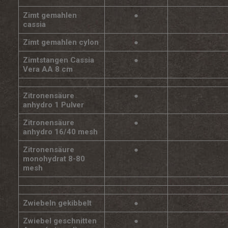
Zimt gemahlen
●
cassia
Zimt gemahlen cylon
●
Zimtstangen Cassia
●
Vera AA 8 cm
Zitronensäure
●
anhydro 1 Pulver
Zitronensäure
●
anhydro 16/40 mesh
Zitronensäure
●
monohydrat 8-80
mesh
Zwiebeln gekibbelt
●
Zwiebel geschnitten
●