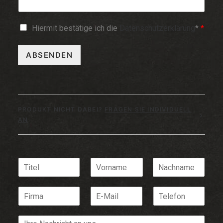
Hiermit bestätige ich die
Datenschutzerklärung
*
*
ABSENDEN
PRODUKT NICHT DABEI?
FRAGEN SIE INDIVIDUELL
AN