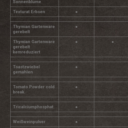
Sonnenblume
Texturat Erbsen
●
Thymian Gartenware
●
gerebelt
Thymian Gartenware
●
●
gerebelt
kemreduziert
Toastzwiebel
●
gemahlen
Tomato Powder cold
●
break
Tricalciumphosphat
●
Weißweinpulver
●