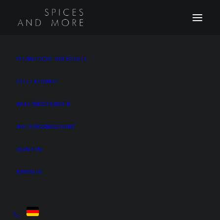
PFLANZLICHE ROHSTOFFE
Einträge anzeigen
HEFEEXTRAKTE
WÜRZMISCHUNGEN
Suchen:
AUFTRAGSMISCHUNG
Bezeichnung
Konventionell
Keimreduziert
QUALITÄT
Äpfelsäure
●
KARRIERE
feinkristallin
Basilikum gerebelt 3
●
mm
Basilikum gerebelt 3
●
●