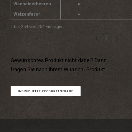
Wacholderbeeren
●
Weizenfaser
●
1 bis 254 von 254 Einträgen
❮
1
❯
Gewünschtes Produkt nicht dabei? Dann
fragen Sie nach ihrem Wunsch- Produkt
INDIVIDUELLE PRODUKTANFRAGE